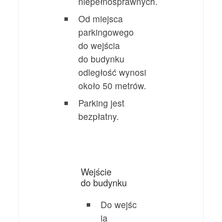
niepełnosprawnych.
Od miejsca
parkingowego
do wejścia
do budynku
odległość wynosi
około 50 metrów.
Parking jest
bezpłatny.
Wejście
do budynku
Do wejśc
ia