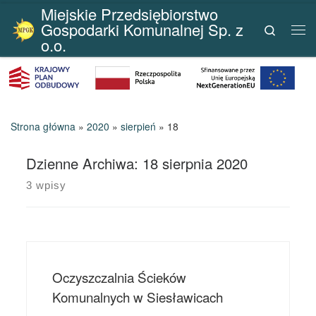
Miejskie Przedsiębiorstwo
Przejdź do treści
Gospodarki Komunalnej Sp. z
Search
Me
o.o.
Strona główna
»
2020
»
sierpień
»
18
Dzienne Archiwa:
18 sierpnia 2020
3 wpisy
Oczyszczalnia Ścieków
Komunalnych w Siesławicach