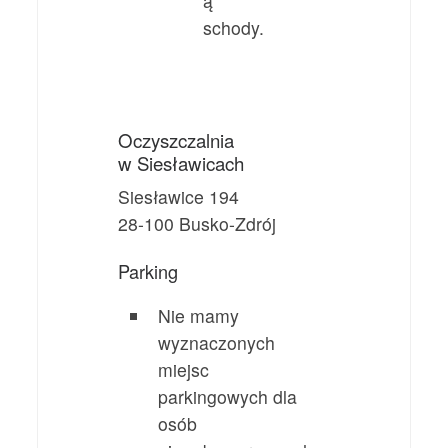
ą
schody.
Oczyszczalnia
w Siesławicach
Siesławice 194
28-100 Busko-Zdrój
Parking
Nie mamy
wyznaczonych
miejsc
parkingowych dla
osób