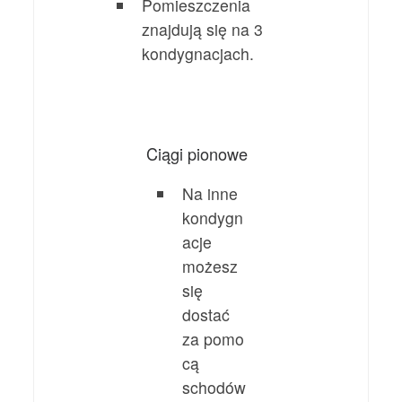
Pomieszczenia
znajdują się na 3
kondygnacjach.
Ciągi pionowe
Na inne
kondygn
acje
możesz
się
dostać
za pomo
cą
schodów