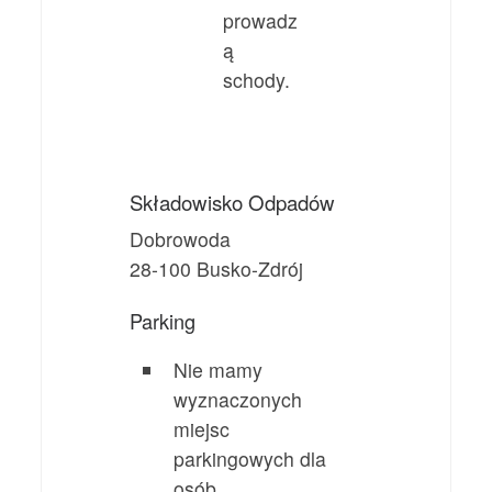
prowadz
ą
schody.
Składowisko Odpadów
Dobrowoda
28-100 Busko-Zdrój
Parking
Nie mamy
wyznaczonych
miejsc
parkingowych dla
osób