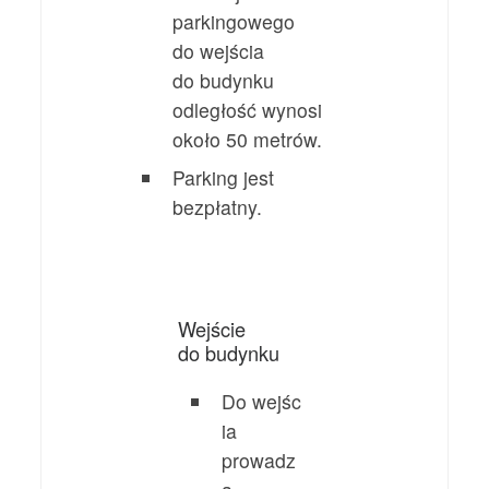
parkingowego
do wejścia
do budynku
odległość wynosi
około 50 metrów.
Parking jest
bezpłatny.
Wejście
do budynku
Do wejśc
ia
prowadz