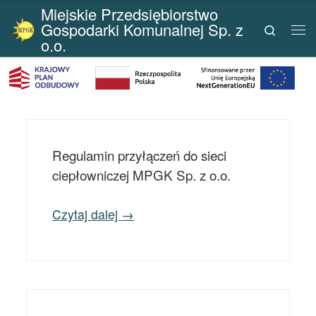
Miejskie Przedsiębiorstwo
Przejdź do treści
Gospodarki Komunalnej Sp. z
Search
Me
o.o.
Regulamin przyłączeń do sieci
ciepłowniczej MPGK Sp. z o.o.
Czytaj dalej
→