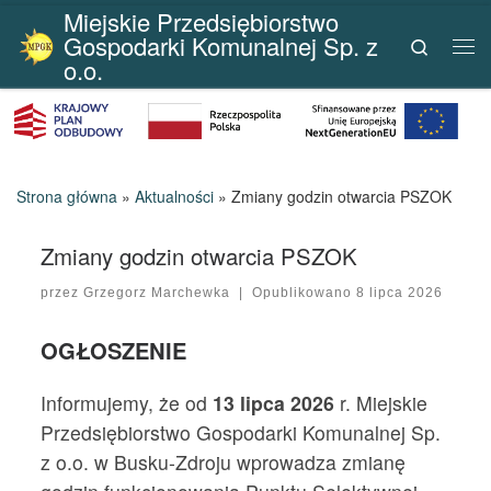
Miejskie Przedsiębiorstwo
Przejdź do treści
Gospodarki Komunalnej Sp. z
Search
Me
o.o.
Strona główna
»
Aktualności
»
Zmiany godzin otwarcia PSZOK
Zmiany godzin otwarcia PSZOK
przez
Grzegorz Marchewka
|
Opublikowano
8 lipca 2026
OGŁOSZENIE
Informujemy, że od
13 lipca 2026
r. Miejskie
Przedsiębiorstwo Gospodarki Komunalnej Sp.
z o.o. w Busku-Zdroju wprowadza zmianę