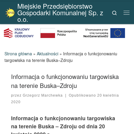
Miejskie Przedsiębiorstwo
Przejdź do treści
Gospodarki Komunalnej Sp. z
Search
Me
o.o.
Strona główna
»
Aktualności
»
Informacja o funkcjonowaniu
targowiska na terenie Buska–Zdroju
Informacja o funkcjonowaniu targowiska
na terenie Buska–Zdroju
przez
Grzegorz Marchewka
|
Opublikowano
20 kwietnia
2020
Informacja o funkcjonowaniu targowiska
na terenie Buska – Zdroju
od dnia 20