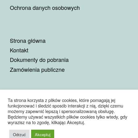
Ochrona danych osobowych
Strona główna
Kontakt
Dokumenty do pobrania
Zamówienia publiczne
Ta strona korzysta z plików cookies, które pomagają jej
funkcjonować i śledzić sposób interakcji z nią, dzięki czemu
© 2026
Miejskie Przedsiębiorstwo Gospodarki Komunalnej
możemy zapewnić lepszą i spersonalizowaną obsługę.
Sp. z o.o.
– Wszelkie prawa zastrzeżone
Będziemy używać wszystkich plików cookies tylko wtedy, gdy
Oparte na
WP
– Zaprojektowano z
Motyw Customizr
wyrazisz na to zgodę, klikając Akceptuj.
Odrzuć
Akceptuj