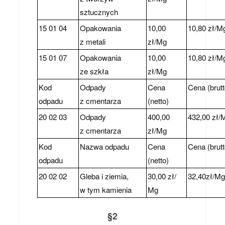
sztucznych
15 01 04
Opakowania
10,00
10,80 zł/M
z metali
zł/Mg
15 01 07
Opakowania
10,00
10,80 zł/M
ze szkła
zł/Mg
Kod
Odpady
Cena
Cena (brutt
odpadu
z cmentarza
(netto)
20 02 03
Odpady
400,00
432,00 zł/
z cmentarza
zł/Mg
Kod
Nazwa odpadu
Cena
Cena (brutt
odpadu
(netto)
20 02 02
Gleba i ziemia,
30,00 zł/
32,40zł/M
w tym kamienia
Mg
§2