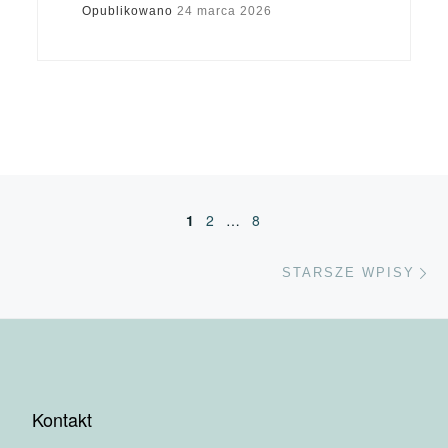
Opublikowano
24 marca 2026
Nawigacja po wpisach
1
2
…
8
St
STARSZE WPISY
Kontakt