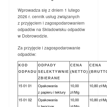
Wprowadza się z dniem 1 lutego
2026 r. cennik usług związanych
z przyjęciem i zagospodarowaniem
odpadów na Składowisku odpadów
w Dobrowodzie.
Za przyjęcie i zagospodarowanie
odpadów:
KOD
ODPADY
CENA
CENA
ODPADU
SELEKTYWNIE
(NETTO)
(BRUTT
ZBIERANE
15 01 01
Opakowania
10,00
10,80 zł/M
z papieru i tektury
zł/Mg
15 01 02
Opakowania
10,00
10,80 zł/M
z tworzyw
zł/Mg