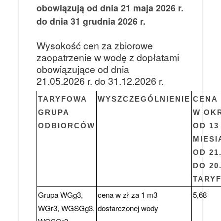
obowiązują od dnia 21 maja 2026 r.
do dnia 31 grudnia 2026 r.
Wysokość cen za zbiorowe
zaopatrzenie w wodę z dopłatami
obowiązujące od dnia
21.05.2026 r. do 31.12.2026 r.
TARYFOWA
WYSZCZEGÓLNIENIE
CENA
GRUPA
W OK
ODBIORCÓW
OD 13
MIESI
OD 21.
DO 20
TARY
Grupa WGg3,
cena w zł za 1 m3
5,68
WGr3, WGSGg3,
dostarczonej wody