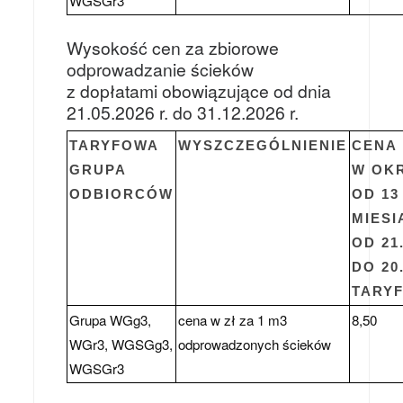
WGSGr3
Wysokość cen za zbiorowe
odprowadzanie ścieków
z dopłatami obowiązujące od dnia
21.05.2026 r. do 31.12.2026 r.
TARYFOWA
WYSZCZEGÓLNIENIE
CENA
GRUPA
W OK
ODBIORCÓW
OD 13
MIESI
OD 21.
DO 20
TARY
Grupa WGg3,
cena w zł za 1 m3
8,50
WGr3, WGSGg3,
odprowadzonych ścieków
WGSGr3