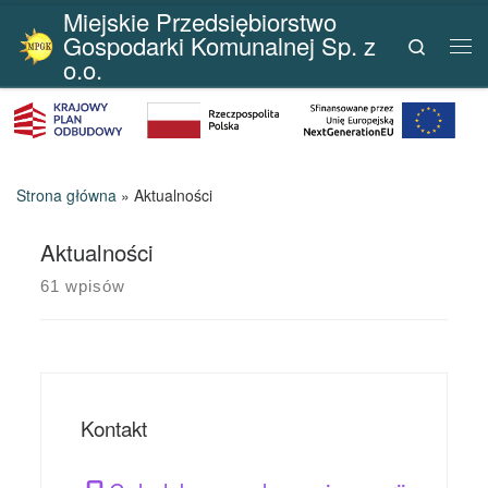
Miejskie Przedsiębiorstwo
Przejdź do treści
Gospodarki Komunalnej Sp. z
Search
Me
o.o.
Strona główna
»
Aktualności
Aktualności
61 wpisów
Kontakt