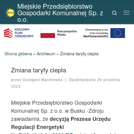
Miejskie Przedsiębiorstwo
Przejdź do treści
Gospodarki Komunalnej Sp. z
Search
Me
o.o.
Strona główna
»
Archiwum
»
Zmiana taryfy ciepła
Zmiana taryfy ciepła
przez
Grzegorz Marchewka
|
Opublikowano
26 września
2023
Miejskie Przedsiębiorstwo Gospodarki
Komunalnej Sp. z o.o. w Busku -Zdroju
zawiadamia, że
decyzją Prezesa Urzędu
Regulacji Energetyki