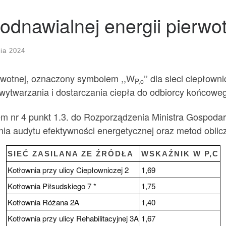
odnawialnej energii pierwo
ia 2024
erwotnej, oznaczony symbolem ,,W
’’ dla sieci ciepłown
P,c
 wytwarzania i dostarczania ciepła do odbiorcy końcowe
m nr 4 punkt 1.3. do Rozporządzenia Ministra Gospodark
a audytu efektywności energetycznej oraz metod oblicz
SIEĆ ZASILANA ZE ŹRÓDŁA
WSKAŹNIK W P,C
Kotłownia przy ulicy Ciepłowniczej 2
1,69
Kotłownia Piłsudskiego 7 *
1,75
Kotłownia Różana 2A
1,40
Kotłownia przy ulicy Rehabilitacyjnej 3A
1,67