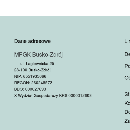
Dane adresowe
Li
De
MPGK Busko-Zdrój
ul. Łagiewnicka 25
Po
28-100 Busko-Zdrój
NIP: 6551935066
Oc
REGON: 260248572
BDO: 000027693
St
X Wydział Gospodarczy KRS 0000312603
Ko
Do
Za