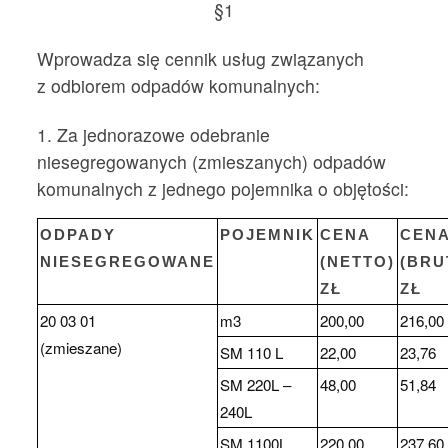
§1
Wprowadza się cennik usług związanych
z odbiorem odpadów komunalnych:
1. Za jednorazowe odebranie
niesegregowanych (zmieszanych) odpadów
komunalnych z jednego pojemnika o objętości:
ODPADY
POJEMNIK
CENA
CEN
NIESEGREGOWANE
(NETTO)
(BRU
ZŁ
ZŁ
20 03 01
m3
200,00
216,00
(zmieszane)
SM 110 L
22,00
23,76
SM 220L –
48,00
51,84
240L
SM 1100L
220,00
237,60