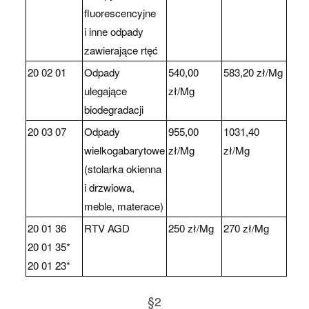
fluorescencyjne
i inne odpady
zawierające rtęć
20 02 01
Odpady
540,00
583,20 zł/Mg
ulegające
zł/Mg
biodegradacji
20 03 07
Odpady
955,00
1031,40
wielkogabarytowe
zł/Mg
zł/Mg
(stolarka okienna
i drzwiowa,
meble, materace)
20 01 36
RTV AGD
250 zł/Mg
270 zł/Mg
20 01 35*
20 01 23*
§2