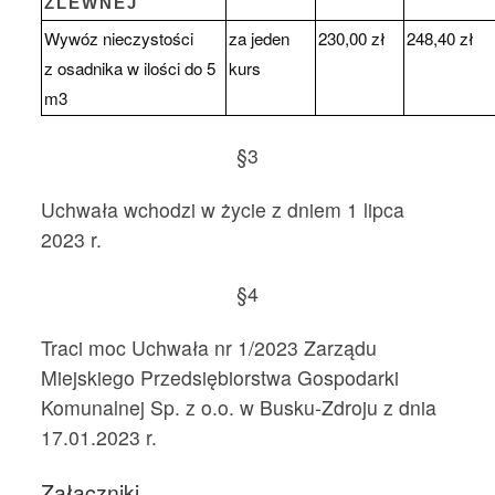
ZLEWNEJ
Wywóz nieczystości
za jeden
230,00 zł
248,40 zł
z osadnika w ilości do 5
kurs
m3
§3
Uchwała wchodzi w życie z dniem 1 lipca
2023 r.
§4
Traci moc Uchwała nr 1/2023 Zarządu
Miejskiego Przedsiębiorstwa Gospodarki
Komunalnej Sp. z o.o. w Busku-Zdroju z dnia
17.01.2023 r.
Załączniki