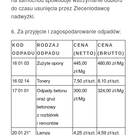
do czasu usunięcia przez Zleceniodawcę
nadwyżki.
6. Za przyjęcie i zagospodarowanie odpadów:
KOD
RODZAJ
CENA
CENA
ODPADU
ODPADU
(NETTO)
(BRUTTO)
16 01 03
Zużyte opony
445,00
480,60 zł/Mg
zł/Mg
16 02 14
Tonery
7,50 zł/szt.
8,10 zł/szt.
17 01 01
Odpady betonu
300,00
324,00 zł/Mg
oraz gruz
zł/Mg
betonowy
z rozbiórek
i remontów
20 01 21*
Lampy
4,25 zł/szt.
4,59 zł/szt.