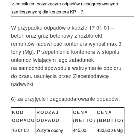
z cennikiem dotyczącym odpadów niesegregowanych
(zmieszanych) dla kontenera KP – 7.
W przypadku odpadów o kodzie 17 01 01 –
beton oraz gruz betonowy z rozbióreki
remontów ładowność kontenera wynosi max 3
tony (Mg). Przepełnienie kontenera w stopniu
uniemożliwiającym jego załadunek
na samochód spowoduje wstrzymanie odbioru
do czasu usunięcia przez Zleceniodawcę
nadwyżki.
6) za przyjęcie i zagospodarowanie odpadów:
KOD
RODZAJ
CENA
CENA
ODPADU
ODPADU
(NETTO)
(BRUTTO)
16 01 03
Zużyte opony
445,00
480,60 zł/Mg