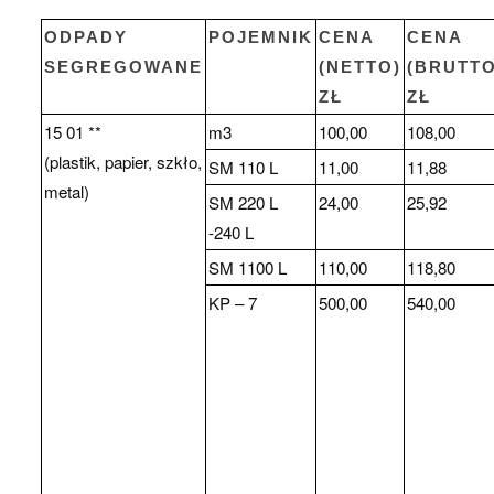
ODPADY
POJEMNIK
CENA
CENA
SEGREGOWANE
(NETTO)
(BRUTTO
ZŁ
ZŁ
15 01 **
m3
100,00
108,00
(plastik, papier, szkło,
SM 110 L
11,00
11,88
metal)
SM 220 L
24,00
25,92
-240 L
SM 1100 L
110,00
118,80
KP – 7
500,00
540,00