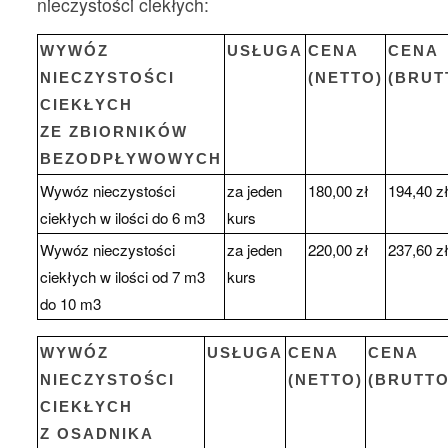
nieczystości ciekłych:
WYWÓZ
USŁUGA
CENA
CENA
NIECZYSTOŚCI
(NETTO)
(BRUT
CIEKŁYCH
ZE ZBIORNIKÓW
BEZODPŁYWOWYCH
Wywóz nieczystości
za jeden
180,00 zł
194,40 z
ciekłych w ilości do 6 m3
kurs
Wywóz nieczystości
za jeden
220,00 zł
237,60 z
ciekłych w ilości od 7 m3
kurs
do 10 m3
WYWÓZ
USŁUGA
CENA
CENA
NIECZYSTOŚCI
(NETTO)
(BRUTTO
CIEKŁYCH
Z OSADNIKA