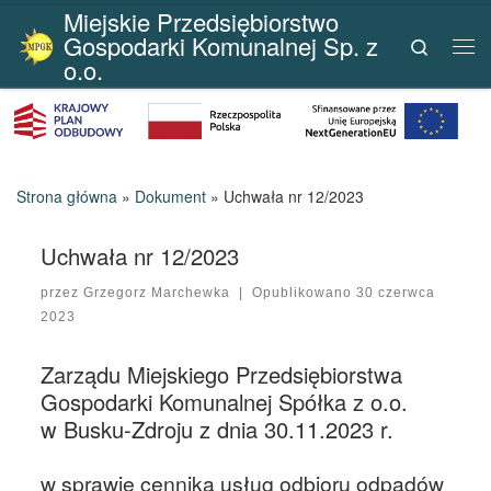
Miejskie Przedsiębiorstwo
Przejdź do treści
Gospodarki Komunalnej Sp. z
Search
Me
o.o.
Strona główna
»
Dokument
»
Uchwała nr 12/2023
Uchwała nr 12/2023
przez
Grzegorz Marchewka
|
Opublikowano
30 czerwca
2023
Zarządu Miejskiego Przedsiębiorstwa
Gospodarki Komunalnej Spółka z o.o.
w Busku-Zdroju z dnia 30.11.2023 r.
w sprawie cennika usług odbioru odpadów