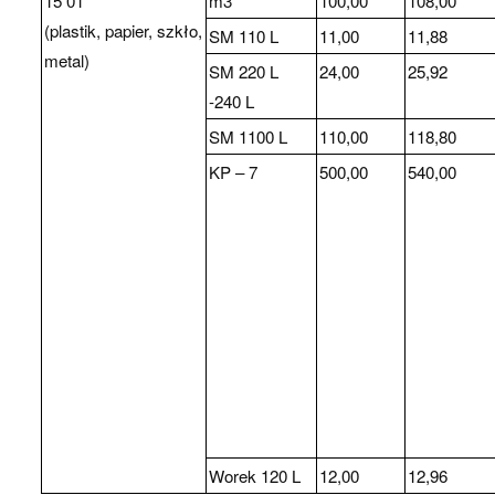
15 01 **
m3
100,00
108,00
(plastik, papier, szkło,
SM 110 L
11,00
11,88
metal)
SM 220 L
24,00
25,92
-240 L
SM 1100 L
110,00
118,80
KP – 7
500,00
540,00
Worek 120 L
12,00
12,96