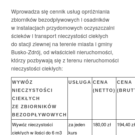
Wprowadza się cennik usług opróżniania
zbiorników bezodpływowych i osadników
w instalacjach przydomowych oczyszczalni
ścieków i transport nieczystości ciekłych
do stacji zlewnej na terenie miasta i gminy
Busko-Zdrój, od właścicieli nieruchomości,
którzy pozbywają się z terenu nieruchomości
nieczystości ciekłych:
WYWÓZ
USŁUGA
CENA
CENA
NIECZYSTOŚCI
(NETTO)
(BRUT
CIEKŁYCH
ZE ZBIORNIKÓW
BEZODPŁYWOWYCH
Wywóz nieczystości
za jeden
180,00 zł
194,40 z
ciekłych w ilości do 6 m3
kurs