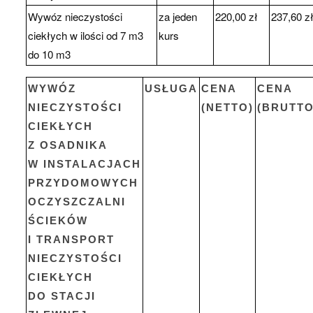
Wywóz nieczystości
za jeden
220,00 zł
237,60 z
ciekłych w ilości od 7 m3
kurs
do 10 m3
WYWÓZ
USŁUGA
CENA
CENA
NIECZYSTOŚCI
(NETTO)
(BRUTTO
CIEKŁYCH
Z OSADNIKA
W INSTALACJACH
PRZYDOMOWYCH
OCZYSZCZALNI
ŚCIEKÓW
I TRANSPORT
NIECZYSTOŚCI
CIEKŁYCH
DO STACJI