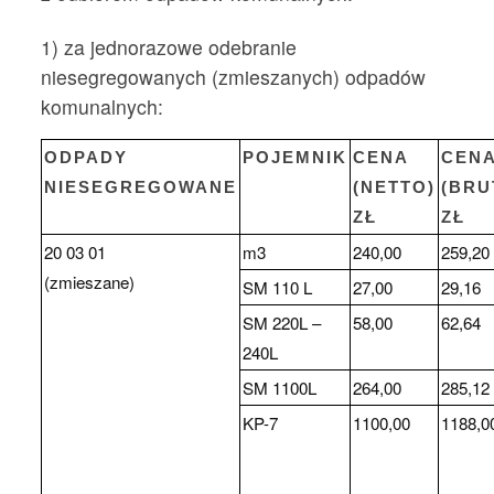
1) za jednorazowe odebranie
niesegregowanych (zmieszanych) odpadów
komunalnych:
ODPADY
POJEMNIK
CENA
CEN
NIESEGREGOWANE
(NETTO)
(BRU
ZŁ
ZŁ
20 03 01
m3
240,00
259,20
(zmieszane)
SM 110 L
27,00
29,16
SM 220L –
58,00
62,64
240L
SM 1100L
264,00
285,12
KP-7
1100,00
1188,0