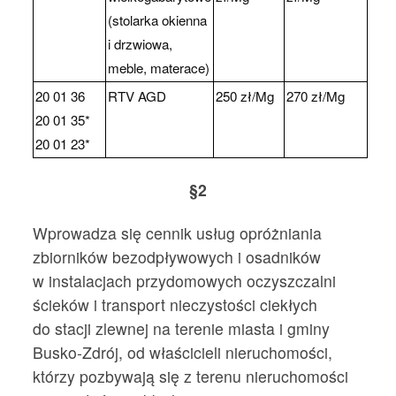
(stolarka okienna
i drzwiowa,
meble, materace)
20 01 36
RTV AGD
250 zł/Mg
270 zł/Mg
20 01 35*
20 01 23*
§2
Wprowadza się cennik usług opróżniania
zbiorników bezodpływowych i osadników
w instalacjach przydomowych oczyszczalni
ścieków i transport nieczystości ciekłych
do stacji zlewnej na terenie miasta i gminy
Busko-Zdrój, od właścicieli nieruchomości,
którzy pozbywają się z terenu nieruchomości