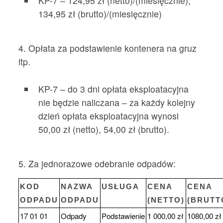
KP-7 – 124,95 zł (netto)/(miesięcznie),
134,95 zł (brutto)/(miesięcznie)
4. Opłata za podstawienie kontenera na gruz
itp.
KP-7 – do 3 dni opłata eksploatacyjna
nie będzie naliczana – za każdy kolejny
dzień opłata eksploatacyjna wynosi
50,00 zł (netto), 54,00 zł (brutto).
5. Za jednorazowe odebranie odpadów:
KOD
NAZWA
USŁUGA
CENA
CENA
ODPADU
ODPADU
(NETTO)
(BRUTT
17 01 01
Odpady
Podstawienie
1 000,00 zł
1080,00 zł