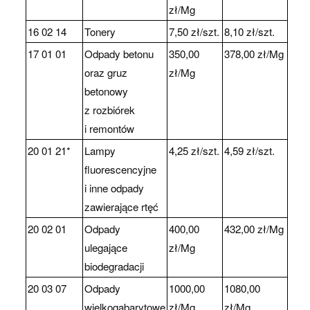
zł/Mg
16 02 14
Tonery
7,50 zł/szt.
8,10 zł/szt.
17 01 01
Odpady betonu
350,00
378,00 zł/Mg
oraz gruz
zł/Mg
betonowy
z rozbiórek
i remontów
20 01 21*
Lampy
4,25 zł/szt.
4,59 zł/szt.
fluorescencyjne
i inne odpady
zawierające rtęć
20 02 01
Odpady
400,00
432,00 zł/Mg
ulegające
zł/Mg
biodegradacji
20 03 07
Odpady
1000,00
1080,00
wielkogabarytowe
zł/Mg
zł/Mg