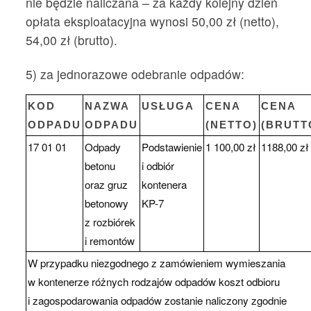
nie będzie naliczana – za każdy kolejny dzień
opłata eksploatacyjna wynosi 50,00 zł (netto),
54,00 zł (brutto).
5) za jednorazowe odebranie odpadów:
KOD
NAZWA
USŁUGA
CENA
CENA
ODPADU
ODPADU
(NETTO)
(BRUTT
17 01 01
Odpady
Podstawienie
1 100,00 zł
1188,00 zł
betonu
i odbiór
oraz gruz
kontenera
betonowy
KP-7
z rozbiórek
i remontów
W przypadku niezgodnego z zamówieniem wymieszania
w kontenerze różnych rodzajów odpadów koszt odbioru
i zagospodarowania odpadów zostanie naliczony zgodnie