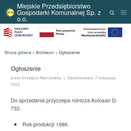
Miejskie Przedsiębiorstwo
Przejdź do treści
Gospodarki Komunalnej Sp. z
Search
Me
o.o.
Strona główna
»
Archiwum
»
Ogłoszenie
Ogłoszenie
przez
Grzegorz Marchewka
|
Opublikowano
7 listopada
2022
Do sprzedania przyczepa rolnicza Autosan D-
732.
Rok produkcji 1986.