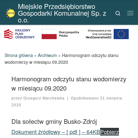
Miejskie Przedsiębiorstwo
Przejdź do treści
Gospodarki Komunalnej Sp. z
Search
Me
o.o.
Strona główna
»
Archiwum
»
Harmonogram odczytu stanu
wodomierzy w miesiącu 09.2020
Harmonogram odczytu stanu wodomierzy
w miesiącu 09.2020
przez
Grzegorz Marchewka
|
Opublikowano
31 sierpnia
2020
Dla sołectw gminy Busko-Zdrój
Dokument źródłowy – [ pdf ] – 64KB
Pobierz