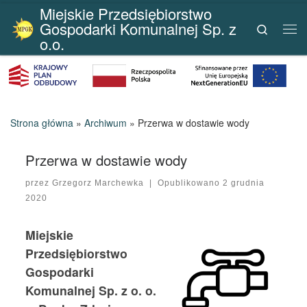
Miejskie Przedsiębiorstwo
Przejdź do treści
Gospodarki Komunalnej Sp. z
Search
Me
o.o.
Strona główna
»
Archiwum
»
Przerwa w dostawie wody
Przerwa w dostawie wody
przez
Grzegorz Marchewka
|
Opublikowano
2 grudnia
2020
Miejskie
Przedsiębiorstwo
Gospodarki
Komunalnej Sp. z o. o.