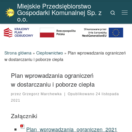
Miejskie Przedsiębiorstwo
Przejdź do treści
Gospodarki Komunalnej Sp. z
Search
Me
o.o.
Strona główna
»
Ciepłownictwo
»
Plan wprowadzania ograniczeń
w dostarczaniu i poborze ciepła
Plan wprowadzania ograniczeń
w dostarczaniu i poborze ciepła
przez
Grzegorz Marchewka
|
Opublikowano
24 listopada
2021
Załączniki
Plan_wprowadzania_ograniczen_2021