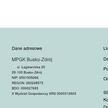
Dane adresowe
Li
De
MPGK Busko-Zdrój
ul. Łagiewnicka 25
Po
28-100 Busko-Zdrój
NIP: 6551935066
Oc
REGON: 260248572
BDO: 000027693
St
X Wydział Gospodarczy KRS 0000312603
Ko
Do