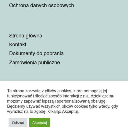
Ochrona danych osobowych
Strona główna
Kontakt
Dokumenty do pobrania
Zamówienia publiczne
Ta strona korzysta z plików cookies, które pomagają jej
funkcjonować i śledzić sposób interakcji z nią, dzięki czemu
© 2026
Miejskie Przedsiębiorstwo Gospodarki Komunalnej
możemy zapewnić lepszą i spersonalizowaną obsługę.
Sp. z o.o.
– Wszelkie prawa zastrzeżone
Będziemy używać wszystkich plików cookies tylko wtedy, gdy
Oparte na
WP
– Zaprojektowano z
Motyw Customizr
wyrazisz na to zgodę, klikając Akceptuj.
Odrzuć
Akceptuj