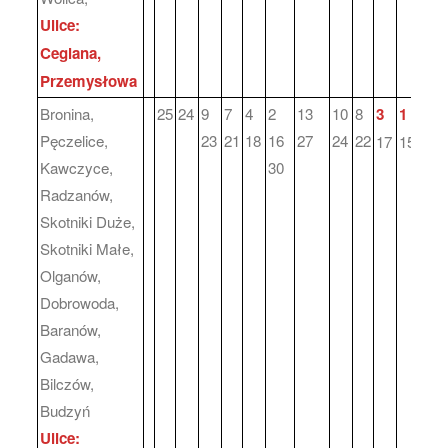
Ulice:
Ceglana,
Przemysłowa
Bronina,
25
24
9
7
4
2
13
10
8
3
1
Pęczelice,
23
21
18
16
27
24
22
17
15
Kawczyce,
30
Radzanów,
Skotniki Duże,
Skotniki Małe,
Olganów,
Dobrowoda,
Baranów,
Gadawa,
Bilczów,
Budzyń
Ulice: