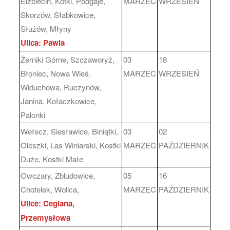
Elżbiecin, Kotki, Podgaje,
MARZEC
WRZESIEŃ
Skorzów, Słabkowice,
Służów, Młyny
Ulica: Pawia
Żerniki Górne, Szczaworyż,
03
18
Błoniec, Nowa Wieś,
MARZEC
WRZESIEŃ
Widuchowa, Ruczynów,
Janina, Kołaczkowice,
Palonki
Wełecz, Siesławice, Biniątki,
03
02
Oleszki, Las Winiarski, Kostki
MARZEC
PAŹDZIERNIK
Duże, Kostki Małe
Owczary, Zbludowice,
05
16
Chotelek, Wolica,
MARZEC
PAŹDZIERNIK
Ulice: Ceglana,
Przemysłowa