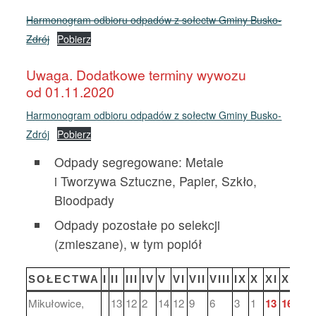
Harmonogram odbioru odpadów z sołectw Gminy Busko-
Zdrój
Pobierz
Uwaga. Dodatkowe terminy wywozu
od 01.11.2020
Harmonogram odbioru odpadów z sołectw Gminy Busko-
Zdrój
Pobierz
Odpady segregowane: Metale
i Tworzywa Sztuczne, Papier, Szkło,
Bioodpady
Odpady pozostałe po selekcji
(zmieszane), w tym popiół
SOŁECTWA
I
II
III
IV
V
VI
VII
VIII
IX
X
XI
XII
Mikułowice,
13
12
2
14
12
9
6
3
1
13
16