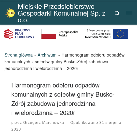
Miejskie Przedsiębiorstwo
Przejdź do treści
Gospodarki Komunalnej Sp. z
Search
Me
o.o.
Strona główna
»
Archiwum
»
Harmonogram odbioru odpadów
komunalnych z sołectw gminy Busko-Zdrój zabudowa
jednorodzinna i wielorodzinna – 2020r
Harmonogram odbioru odpadów
komunalnych z sołectw gminy Busko-
Zdrój zabudowa jednorodzinna
i wielorodzinna – 2020r
przez
Grzegorz Marchewka
|
Opublikowano
31 sierpnia
2020