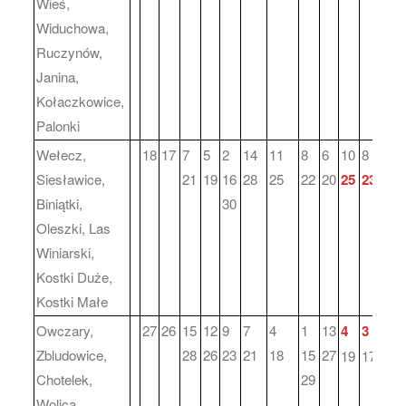
Wieś,
Widuchowa,
Ruczynów,
Janina,
Kołaczkowice,
Palonki
Wełecz,
18
17
7
5
2
14
11
8
6
10
8
Siesławice,
21
19
16
28
25
22
20
25
23
Biniątki,
30
Oleszki, Las
Winiarski,
Kostki Duże,
Kostki Małe
Owczary,
27
26
15
12
9
7
4
1
13
4
3
Zbludowice,
28
26
23
21
18
15
27
19
17
Chotelek,
29
Wolica,