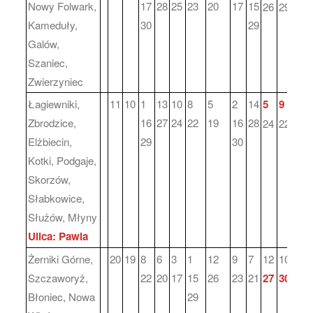
Nowy Folwark,
17
28
25
23
20
17
15
26
29
Kameduły,
30
29
Galów,
Szaniec,
Zwierzyniec
Łagiewniki,
11
10
1
13
10
8
5
2
14
5
9
Zbrodzice,
16
27
24
22
19
16
28
24
22
Elżbiecin,
29
30
Kotki, Podgaje,
Skorzów,
Słabkowice,
Służów, Młyny
Ulica: Pawia
Żerniki Górne,
20
19
8
6
3
1
12
9
7
12
10
Szczaworyż,
22
20
17
15
26
23
21
27
30
Błoniec, Nowa
29