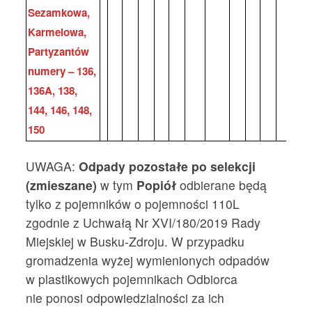
Sezamkowa,
Karmelowa,
Partyzantów
numery – 136,
136A, 138,
144, 146, 148,
150
UWAGA:
Odpady pozostałe po selekcji
(zmieszane)
w tym
Popiół
odbierane będą
tylko z pojemników o pojemności 110L
zgodnie z Uchwałą Nr XVI/180/2019 Rady
Miejskiej w Busku-Zdroju. W przypadku
gromadzenia wyżej wymienionych odpadów
w plastikowych pojemnikach Odbiorca
nie ponosi odpowiedzialności za ich