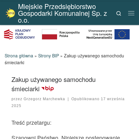
Miejskie Przedsiębiorstwo
Przejdź do treści
Gospodarki Komunalnej Sp. z
Search
Me
o.o.
Strona główna
»
Strony BIP
»
Zakup używanego samochodu
śmieciarki
Zakup używanego samochodu
śmieciarki
przez
Grzegorz Marchewka
|
Opublikowano
17 września
2025
Treść przetargu:
Szanowni Państwo, Niniejsze postępowanie