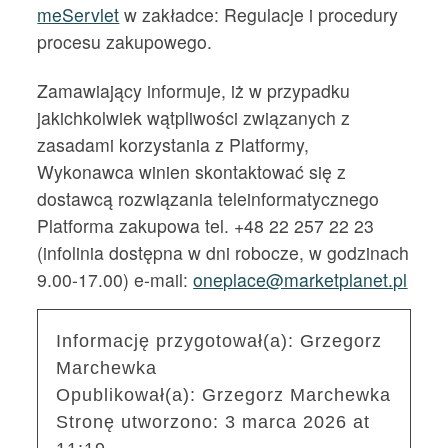
meServlet
w zakładce: Regulacje i procedury
procesu zakupowego.
Zamawiający informuje, iż w przypadku
jakichkolwiek wątpliwości związanych z
zasadami korzystania z Platformy,
Wykonawca winien skontaktować się z
dostawcą rozwiązania teleinformatycznego
Platforma zakupowa tel. +48 22 257 22 23
(infolinia dostępna w dni robocze, w godzinach
9.00-17.00) e-mail:
oneplace@marketplanet.pl
Informację przygotował(a):
Grzegorz
Marchewka
Opublikował(a):
Grzegorz Marchewka
Stronę utworzono:
3 marca 2026 at