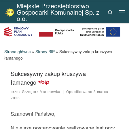
Miejskie Przedsiębiorstwo
Przejdź do treści
Gospodarki Komunalnej Sp. z
Search
Me
o.o.
Strona główna
»
Strony BIP
»
Sukcesywny zakup kruszywa
łamanego
Sukcesywny zakup kruszywa
łamanego
przez
Grzegorz Marchewka
|
Opublikowano
3 marca
2026
Szanowni Państwo,
Niniejsze postępowanie realizowane jest przy