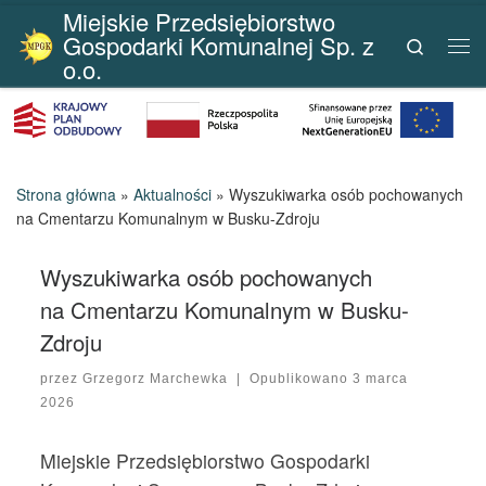
Miejskie Przedsiębiorstwo
Przejdź do treści
Gospodarki Komunalnej Sp. z
Search
Me
o.o.
Strona główna
»
Aktualności
»
Wyszukiwarka osób pochowanych
na Cmentarzu Komunalnym w Busku-Zdroju
Wyszukiwarka osób pochowanych
na Cmentarzu Komunalnym w Busku-
Zdroju
przez
Grzegorz Marchewka
|
Opublikowano
3 marca
2026
Miejskie Przedsiębiorstwo Gospodarki