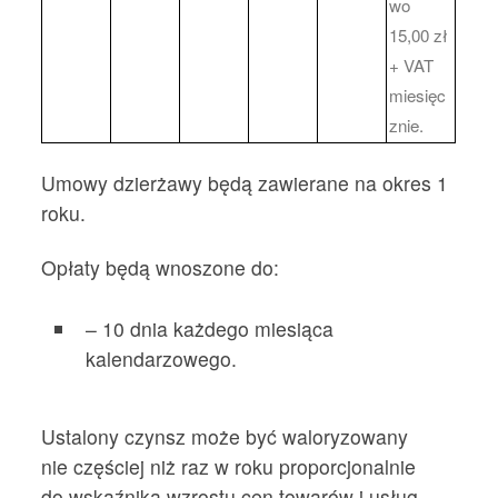
wo
15,00 zł
+ VAT
miesięc
znie.
Umowy dzierżawy będą zawierane na okres 1
roku.
Opłaty będą wnoszone do:
– 10 dnia każdego miesiąca
kalendarzowego.
Ustalony czynsz może być waloryzowany
nie częściej niż raz w roku proporcjonalnie
do wskaźnika wzrostu cen towarów i usług