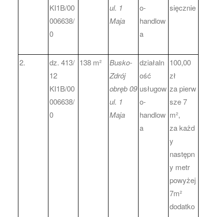
KI1B/00
ul.
1
o-
sięcznie
006638/
Maja
handlow
0
a
2.
dz. 413/
138 m²
Busko-
działaln
100,00
12
Zdrój
ość
zł
KI1B/00
obręb 09
usługow
za pierw
006638/
ul. 1
o-
sze 7
0
Maja
handlow
m²,
a
za każd
y
następn
y metr
powyżej
7m²
dodatko