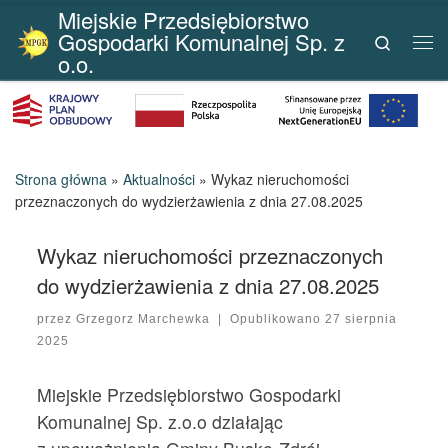
Miejskie Przedsiębiorstwo
Przejdź do treści
Gospodarki Komunalnej Sp. z
Search
Me
o.o.
Strona główna
»
Aktualności
»
Wykaz nieruchomości
przeznaczonych do wydzierżawienia z dnia 27.08.2025
Wykaz nieruchomości przeznaczonych
do wydzierżawienia z dnia 27.08.2025
przez
Grzegorz Marchewka
|
Opublikowano
27 sierpnia
2025
Miejskie Przedsiębiorstwo Gospodarki
Komunalnej Sp. z.o.o działając