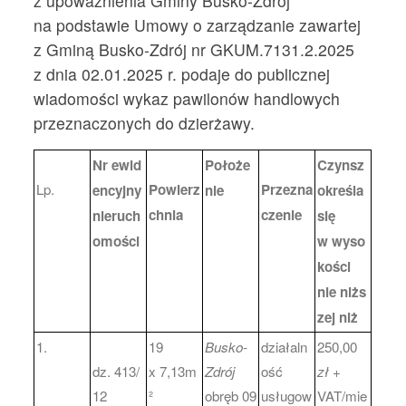
z upoważnienia Gminy Busko-Zdrój
na podstawie Umowy o zarządzanie zawartej
z Gminą Busko-Zdrój nr GKUM.7131.2.2025
z dnia 02.01.2025 r. podaje do publicznej
wiadomości wykaz pawilonów handlowych
przeznaczonych do dzierżawy.
Nr ewid
Położe
Czynsz
Lp.
Powierz
Przezna
encyjny
nie
określa
chnia
czenie
nieruch
si
ę
omości
w
wyso
kości
nie
niżs
zej niż
1.
19
Busko-
działaln
250,00
dz. 413/
x 7,13m
Zdrój
ość
zł
+
12
²
obręb 09
usługow
VAT/mie