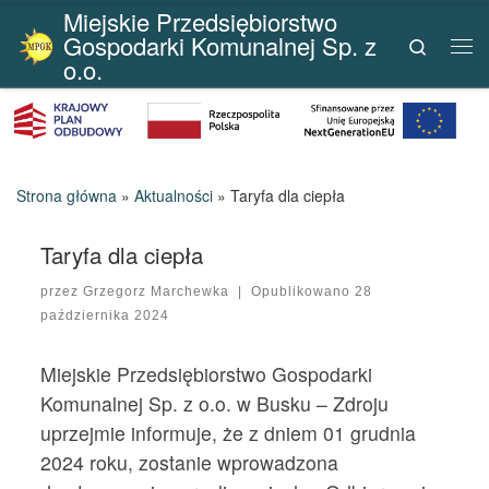
Miejskie Przedsiębiorstwo
Przejdź do treści
Gospodarki Komunalnej Sp. z
Search
Me
o.o.
Strona główna
»
Aktualności
»
Taryfa dla ciepła
Taryfa dla ciepła
przez
Grzegorz Marchewka
|
Opublikowano
28
października 2024
Miejskie Przedsiębiorstwo Gospodarki
Komunalnej Sp. z o.o. w Busku – Zdroju
uprzejmie informuje, że z dniem 01 grudnia
2024 roku, zostanie wprowadzona