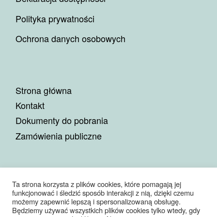
Polityka prywatności
Ochrona danych osobowych
Strona główna
Kontakt
Dokumenty do pobrania
Zamówienia publiczne
Ta strona korzysta z plików cookies, które pomagają jej
funkcjonować i śledzić sposób interakcji z nią, dzięki czemu
© 2026
Miejskie Przedsiębiorstwo Gospodarki Komunalnej
możemy zapewnić lepszą i spersonalizowaną obsługę.
Sp. z o.o.
– Wszelkie prawa zastrzeżone
Będziemy używać wszystkich plików cookies tylko wtedy, gdy