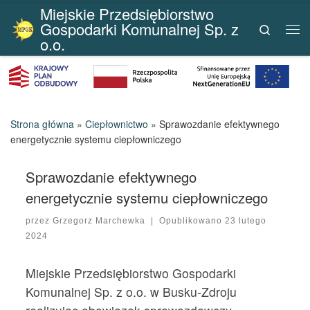
Miejskie Przedsiębiorstwo
Przejdź do treści
Gospodarki Komunalnej Sp. z
Search
Me
o.o.
Strona główna
»
Ciepłownictwo
»
Sprawozdanie efektywnego
energetycznie systemu ciepłowniczego
Sprawozdanie efektywnego
energetycznie systemu ciepłowniczego
przez
Grzegorz Marchewka
|
Opublikowano
23 lutego
2024
Miejskie Przedsiębiorstwo Gospodarki
Komunalnej Sp. z o.o. w Busku-Zdroju