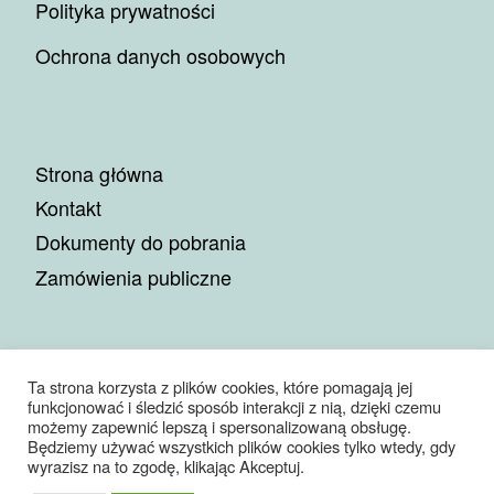
Polityka prywatności
Ochrona danych osobowych
Strona główna
Kontakt
Dokumenty do pobrania
Zamówienia publiczne
Ta strona korzysta z plików cookies, które pomagają jej
funkcjonować i śledzić sposób interakcji z nią, dzięki czemu
© 2026
Miejskie Przedsiębiorstwo Gospodarki Komunalnej
możemy zapewnić lepszą i spersonalizowaną obsługę.
Sp. z o.o.
– Wszelkie prawa zastrzeżone
Będziemy używać wszystkich plików cookies tylko wtedy, gdy
Oparte na
WP
– Zaprojektowano z
Motyw Customizr
wyrazisz na to zgodę, klikając Akceptuj.