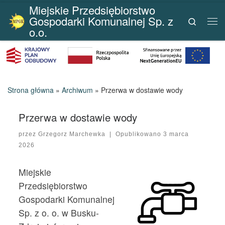
Miejskie Przedsiębiorstwo
Przejdź do treści
Gospodarki Komunalnej Sp. z
Search
Me
o.o.
Strona główna
»
Archiwum
»
Przerwa w dostawie wody
Przerwa w dostawie wody
przez
Grzegorz Marchewka
|
Opublikowano
3 marca
2026
Miejskie
Przedsiębiorstwo
Gospodarki Komunalnej
Sp. z o. o. w Busku-