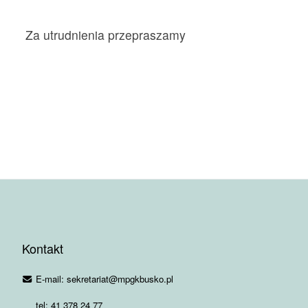
Za utrudnienia przepraszamy
Kontakt
E-mail: sekretariat@mpgkbusko.pl
tel: 41 378 24 77