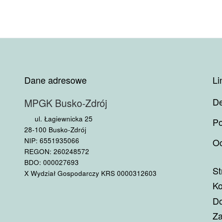
Dane adresowe
Li
De
MPGK Busko-Zdrój
ul. Łagiewnicka 25
Po
28-100 Busko-Zdrój
NIP: 6551935066
Oc
REGON: 260248572
BDO: 000027693
St
X Wydział Gospodarczy KRS 0000312603
Ko
Do
Za