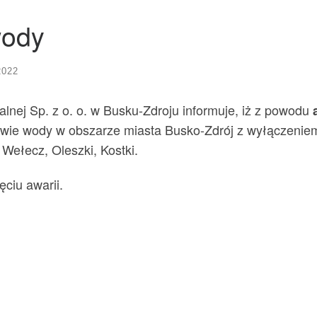
wody
2022
lnej Sp. z o. o. w Busku-Zdroju informuje, iż z powodu
awie wody w obszarze miasta Busko-Zdrój z wyłączeniem
 Wełecz, Oleszki, Kostki.
ciu awarii.