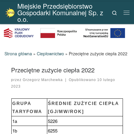
Miejskie Przedsiębiorstwo
Przejdź do treści
Gospodarki Komunalnej Sp. z
Search
Me
o.o.
Strona główna
»
Ciepłownictwo
»
Przeciętne zużycie ciepła 2022
Przeciętne zużycie ciepła 2022
przez
Grzegorz Marchewka
|
Opublikowano
10 lutego
2023
GRUPA
ŚREDNIE ZUŻYCIE CIEPŁA
TARYFOWA
[GJ/MW/ROK]
1a
5226
1b
6255