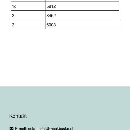
1c
5812
2
8452
3
6008
Kontakt
E-mail: sekretariat@mpgkbusko.pl