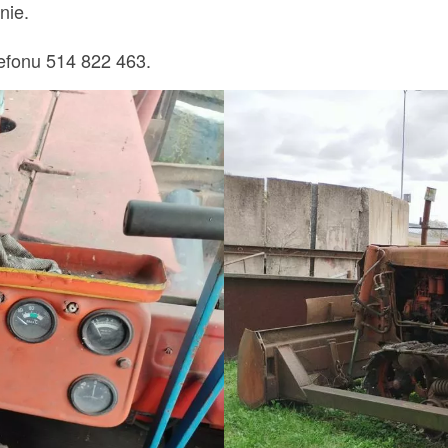
nie.
efonu 514 822 463.