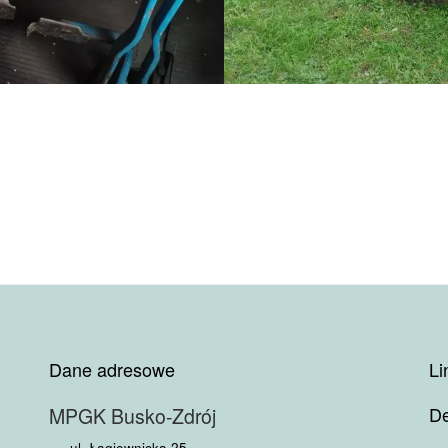
Dane adresowe
Li
De
MPGK Busko-Zdrój
ul. Łagiewnicka 25