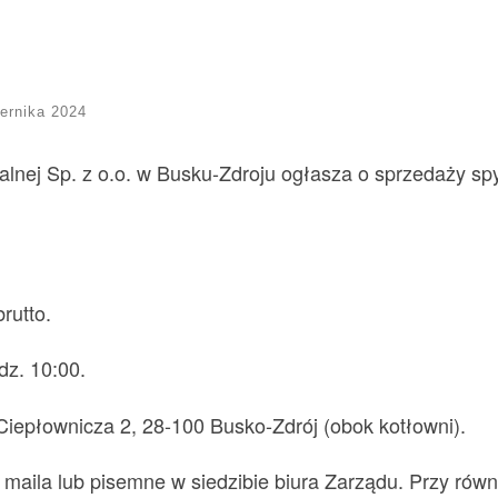
ernika 2024
lnej Sp. z o.o. w Busku-Zdroju ogłasza o sprzedaży spy
brutto.
z. 10:00.
iepłownicza 2, 28-100 Busko-Zdrój (obok kotłowni).
 maila lub pisemne w siedzibie biura Zarządu. Przy ró