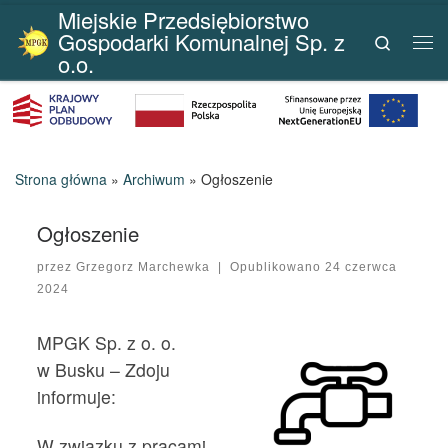
Miejskie Przedsiębiorstwo
Przejdź do treści
Gospodarki Komunalnej Sp. z
Search
Me
o.o.
Strona główna
»
Archiwum
»
Ogłoszenie
Ogłoszenie
przez
Grzegorz Marchewka
|
Opublikowano
24 czerwca
2024
MPGK Sp. z o. o.
w Busku – Zdoju
informuje:
W związku z pracami