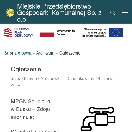
Miejskie Przedsiębiorstwo
Przejdź do treści
Gospodarki Komunalnej Sp. z
Search
Me
o.o.
Strona główna
»
Archiwum
»
Ogłoszenie
Ogłoszenie
przez
Grzegorz Marchewka
|
Opublikowano
14 czerwca
2024
MPGK Sp. z o. o.
w Busku – Zdoju
informuje:
W związku z pracami