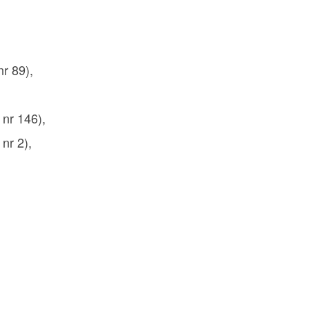
r 89),
 nr 146),
nr 2),