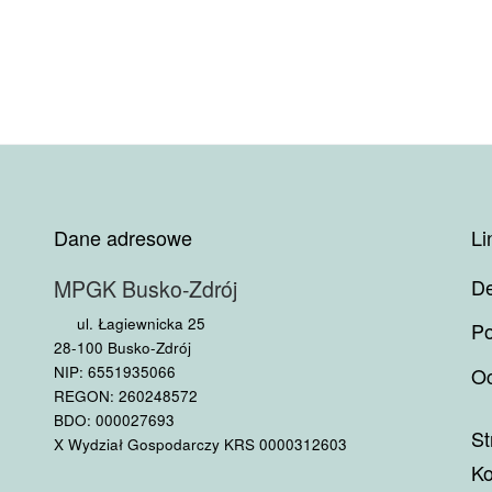
Dane adresowe
Li
De
MPGK Busko-Zdrój
ul. Łagiewnicka 25
Po
28-100 Busko-Zdrój
NIP: 6551935066
Oc
REGON: 260248572
BDO: 000027693
St
X Wydział Gospodarczy KRS 0000312603
Ko