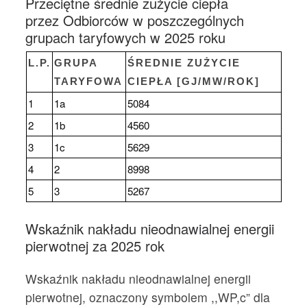
Przeciętne średnie zużycie ciepła
przez Odbiorców w poszczególnych
grupach taryfowych w 2025 roku
L.P.
GRUPA
ŚREDNIE ZUŻYCIE
TARYFOWA
CIEPŁA [GJ/MW/ROK]
1
1a
5084
2
1b
4560
3
1c
5629
4
2
8998
5
3
5267
Wskaźnik nakładu nieodnawialnej energii
pierwotnej za 2025 rok
Wskaźnik nakładu nieodnawialnej energii
pierwotnej, oznaczony symbolem ,,WP,c” dla