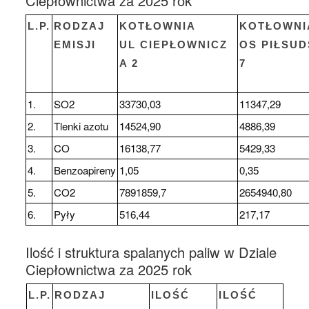
Ciepłownictwa za 2025 rok
L.P.
RODZAJ
KOTŁOWNIA
KOTŁOWNI
EMISJI
UL CIEPŁOWNICZ
OS PIŁSU
A 2
7
1.
SO2
33730,03
11347,29
2.
Tlenki azotu
14524,90
4886,39
3.
CO
16138,77
5429,33
4.
Benzoapireny
1,05
0,35
5.
CO2
7891859,7
2654940,80
6.
Pyły
516,44
217,17
Ilość i struktura spalanych paliw w Dziale
Ciepłownictwa za 2025 rok
L.P.
RODZAJ
ILOŚĆ
ILOŚĆ