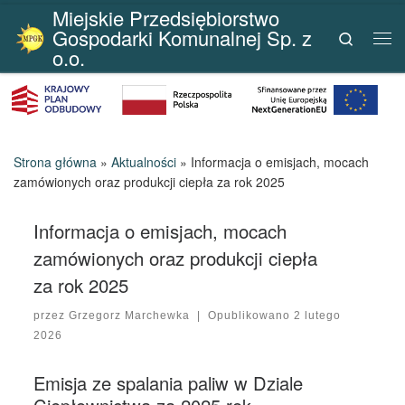
Miejskie Przedsiębiorstwo
Przejdź do treści
Gospodarki Komunalnej Sp. z
Search
Me
o.o.
Strona główna
»
Aktualności
»
Informacja o emisjach, mocach
zamówionych oraz produkcji ciepła za rok 2025
Informacja o emisjach, mocach
zamówionych oraz produkcji ciepła
za rok 2025
przez
Grzegorz Marchewka
|
Opublikowano
2 lutego
2026
Emisja ze spalania paliw w Dziale