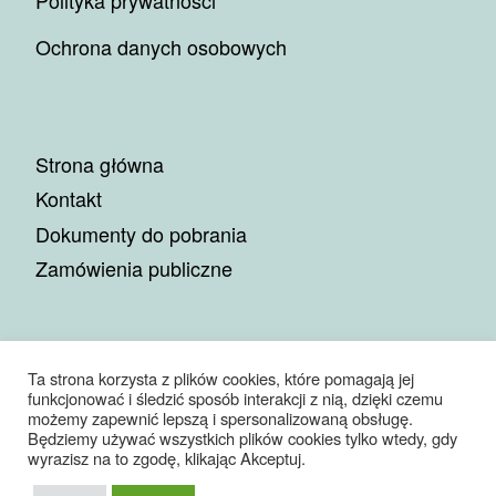
Polityka prywatności
Ochrona danych osobowych
Strona główna
Kontakt
Dokumenty do pobrania
Zamówienia publiczne
Ta strona korzysta z plików cookies, które pomagają jej
funkcjonować i śledzić sposób interakcji z nią, dzięki czemu
© 2026
Miejskie Przedsiębiorstwo Gospodarki Komunalnej
możemy zapewnić lepszą i spersonalizowaną obsługę.
Sp. z o.o.
– Wszelkie prawa zastrzeżone
Będziemy używać wszystkich plików cookies tylko wtedy, gdy
Oparte na
WP
– Zaprojektowano z
Motyw Customizr
wyrazisz na to zgodę, klikając Akceptuj.