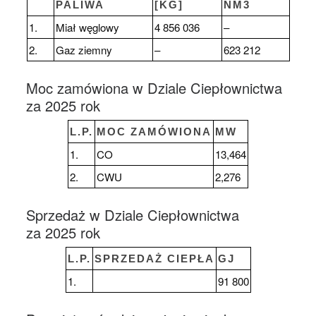
PALIWA
[KG]
NM3
1.
Miał węglowy
4 856 036
–
2.
Gaz ziemny
–
623 212
Moc zamówiona w Dziale Ciepłownictwa
za 2025 rok
L.P.
MOC ZAMÓWIONA
MW
1.
CO
13,464
2.
CWU
2,276
Sprzedaż w Dziale Ciepłownictwa
za 2025 rok
L.P.
SPRZEDAŻ CIEPŁA
GJ
1.
91 800