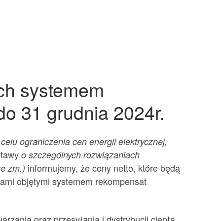
ych systemem
do 31 grudnia 2024r.
elu ograniczenia cen energii elektrycznej,
ustawy
o szczególnych rozwiązaniach
informujemy, że ceny netto, które będą
ze zm.)
orcami objętymi systemem rekompensat
rzania oraz przesyłania i dystrybucji ciepła