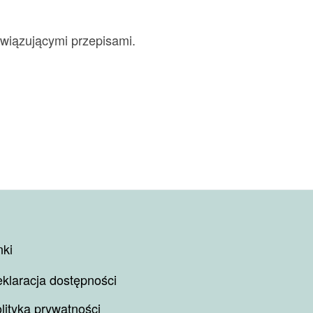
owiązującymi przepisami.
nki
klaracja dostępności
lityka prywatności