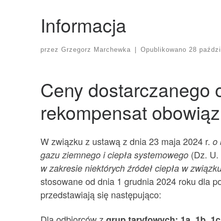
Informacja
przez
Grzegorz Marchewka
|
Opublikowano
28 paździ
Ceny dostarczanego c
rekompensat obowiązuj
W związku z ustawą z dnia 23 maja 2024 r.
o 
(Dz. U.
gazu ziemnego i ciepła systemowego
w zakresie niektórych źródeł ciepła w związku 
stosowane od dnia 1 grudnia 2024 roku dla p
przedstawiają się następująco:
Dla odbiorców z
grup taryfowych: 1a, 1b, 1c