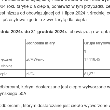
24 roku taryfie dla ciepła, ponieważ w tym przypadku c
jest niższa od obowiązującej od 1 lipca 2024 r. średnie
i przesyłowe zgodnie z ww. taryfą dla ciepła.
obowiązują nw. opłat
dnia 2024r. do 31 grudnia 2024r.
Jednostka miary
Grupa taryfow
3
ięcznej
zł/MW/m-c
17 118,45
cieplną
iepło
zł/GJ
81,37 *
dbiorcami, którym dostarczane jest ciepło wytworzone 
ryńskiego 50A
 odbiorcami, którym dostarczane jest ciepło wytworzone