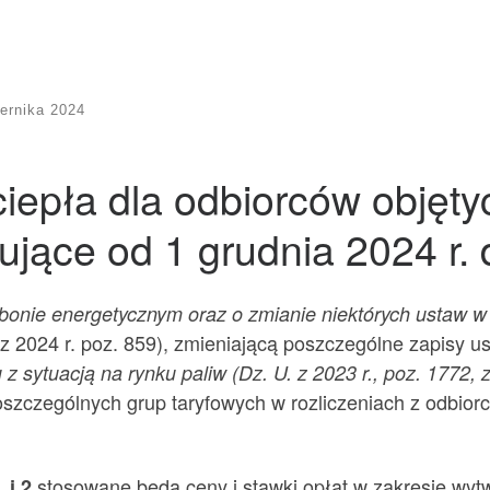
ernika 2024
iepła dla odbiorców objęt
ące od 1 grudnia 2024 r. 
bonie energetycznym oraz o zmianie niektórych ustaw w c
 z 2024 r. poz. 859), zmieniającą poszczególne zapisy 
z sytuacją na rynku paliw (Dz. U. z 2023 r., poz. 1772, 
oszczególnych grup taryfowych w rozliczeniach z odbi
stosowane będą ceny i stawki opłat w zakresie wytwa
 i 2