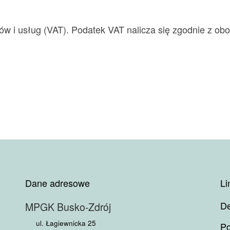
ów i usług (VAT). Podatek VAT nalicza się zgodnie z ob
Dane adresowe
Li
De
MPGK Busko-Zdrój
ul. Łagiewnicka 25
Po