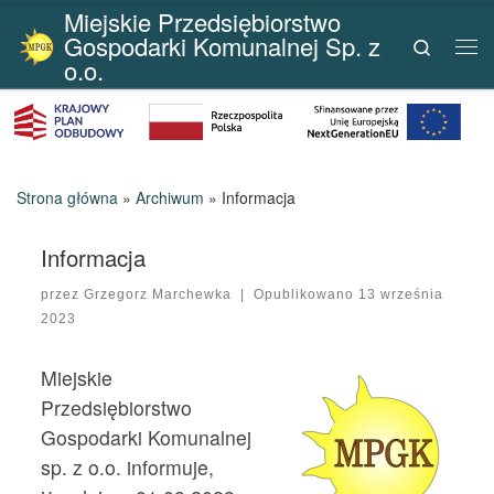
Miejskie Przedsiębiorstwo
Przejdź do treści
Gospodarki Komunalnej Sp. z
Search
Me
o.o.
Strona główna
»
Archiwum
»
Informacja
Informacja
przez
Grzegorz Marchewka
|
Opublikowano
13 września
2023
Miejskie
Przedsiębiorstwo
Gospodarki Komunalnej
sp. z o.o. informuje,