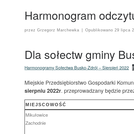
Harmonogram odczytu
przez
Grzegorz Marchewka
|
Opublikowano
29 lipca 
Dla sołectw gminy Bu
Harmonogramy Sołectwa Busko-Zdrój – Sierpień 2022
Miejskie Przedsiębiorstwo Gospodarki Komunal
. przeprowadzany będzie prz
sierpniu 2022r
MIEJSCOWOŚĆ
Mikułowice
Zachodnie