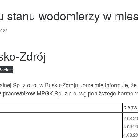
 stanu wodomierzy w miesi
2022
sko-Zdrój
Pobierz
nej Sp. z o. o. w Busku-Zdroju uprzejmie informuje, ż
ez pracowników MPGK Sp. z o.o. wg poniższego harmon
DAT
2.08.2
3.08.2
4.08.2