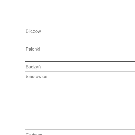
Bilczów
Palonki
Budzyń
Siesławice
Gadawa