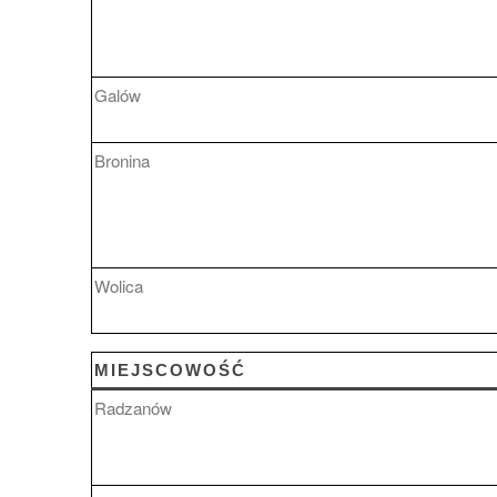
Galów
Bronina
Wolica
MIEJSCOWOŚĆ
Radzanów