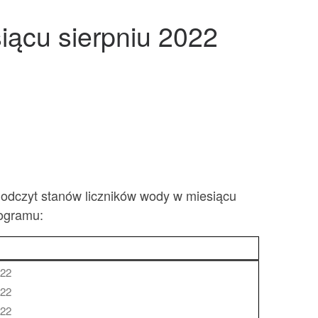
ącu sierpniu 2022
e odczyt stanów liczników wody w miesiącu
ogramu:
A
022
022
022