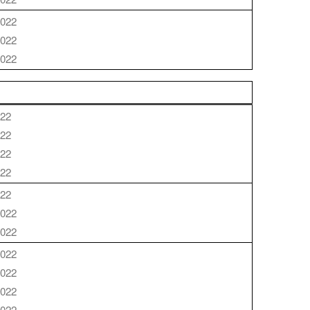
2022
2022
2022
A
022
022
022
022
022
2022
2022
2022
2022
2022
2022