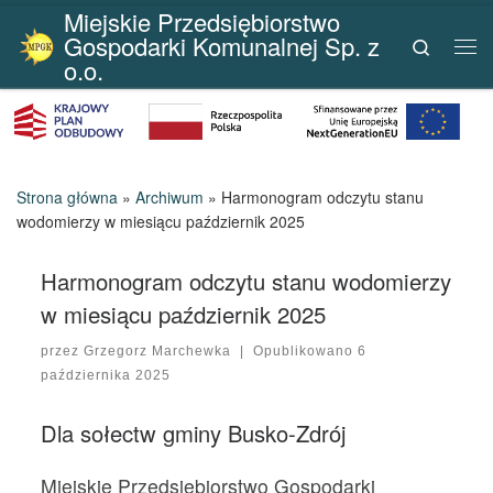
Miejskie Przedsiębiorstwo
Przejdź do treści
Gospodarki Komunalnej Sp. z
Search
Me
o.o.
Strona główna
»
Archiwum
»
Harmonogram odczytu stanu
wodomierzy w miesiącu październik 2025
Harmonogram odczytu stanu wodomierzy
w miesiącu październik 2025
przez
Grzegorz Marchewka
|
Opublikowano
6
października 2025
Dla sołectw gminy Busko-Zdrój
Miejskie Przedsiębiorstwo Gospodarki