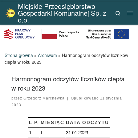
Miejskie Przedsiębiorstwo
Przejdź do treści
Gospodarki Komunalnej Sp. z
Search
Me
o.o.
Strona główna
»
Archiwum
»
Harmonogram odczytów liczników
ciepła w roku 2023
Harmonogram odczytów liczników ciepła
w roku 2023
przez
Grzegorz Marchewka
|
Opublikowano
11 stycznia
2023
L.P.
MIESIĄC
DATA ODCZYTU
1
I
31.01.2023