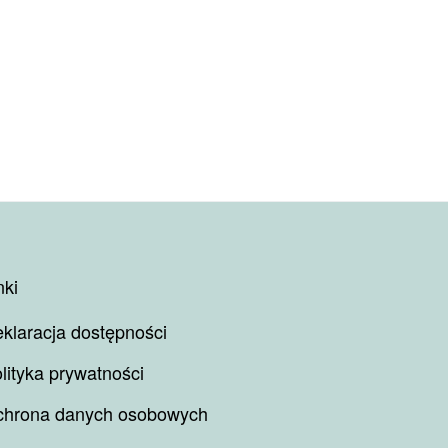
nki
klaracja dostępności
lityka prywatności
hrona danych osobowych