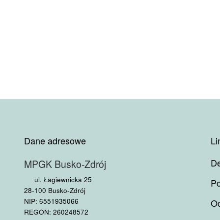
Dane adresowe
Li
De
MPGK Busko-Zdrój
ul. Łagiewnicka 25
Po
28-100 Busko-Zdrój
NIP: 6551935066
Oc
REGON: 260248572