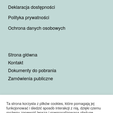
Deklaracja dostępności
Polityka prywatności
Ochrona danych osobowych
Strona główna
Kontakt
Dokumenty do pobrania
Zamówienia publiczne
Ta strona korzysta z plików cookies, które pomagają jej
funkcjonować i śledzić sposób interakcji z nią, dzięki czemu
© 2026
Miejskie Przedsiębiorstwo Gospodarki Komunalnej
możemy zapewnić lepszą i spersonalizowaną obsługę.