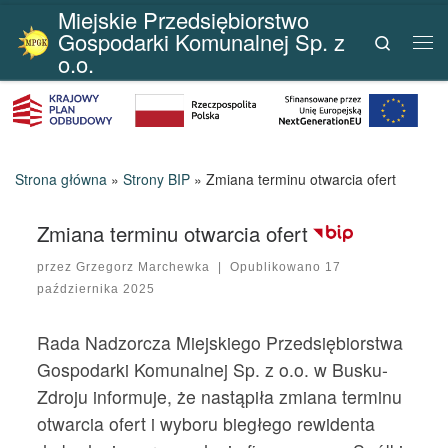
Miejskie Przedsiębiorstwo
Przejdź do treści
Gospodarki Komunalnej Sp. z
Search
Me
o.o.
Strona główna
»
Strony BIP
»
Zmiana terminu otwarcia ofert
Zmiana terminu otwarcia ofert
przez
Grzegorz Marchewka
|
Opublikowano
17
października 2025
Rada Nadzorcza Miejskiego Przedsiębiorstwa
Gospodarki Komunalnej Sp. z o.o. w Busku-
Zdroju informuje, że nastąpiła zmiana terminu
otwarcia ofert i wyboru biegłego rewidenta