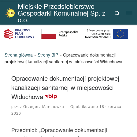
Miejskie Przedsiębiorstwo
Przejdź do treści
Gospodarki Komunalnej Sp. z
Search
Me
o.o.
Strona główna
»
Strony BIP
»
Opracowanie dokumentacji
projektowej kanalizacji sanitarnej w miejscowości Widuchowa
Opracowanie dokumentacji projektowej
kanalizacji sanitarnej w miejscowości
Widuchowa
przez
Grzegorz Marchewka
|
Opublikowano
18 czerwca
2026
Przedmiot: „Opracowanie dokumentacji