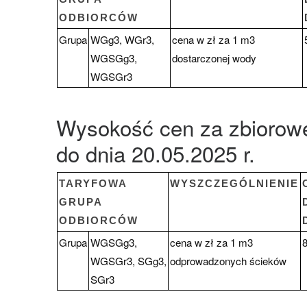
ODBIORCÓW
Grupa
WGg3, WGr3,
cena w zł za 1 m3
WGSGg3,
dostarczonej wody
WGSGr3
Wysokość cen za zbiorow
do dnia 20.05.2025 r.
TARYFOWA
WYSZCZEGÓLNIENIE
GRUPA
ODBIORCÓW
Grupa
WGSGg3,
cena w zł za 1 m3
8
WGSGr3, SGg3,
odprowadzonych ścieków
SGr3