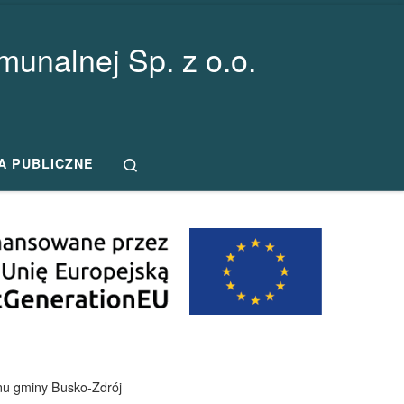
unalnej Sp. z o.o.
Search
A PUBLICZNE
nu gminy Busko-Zdrój