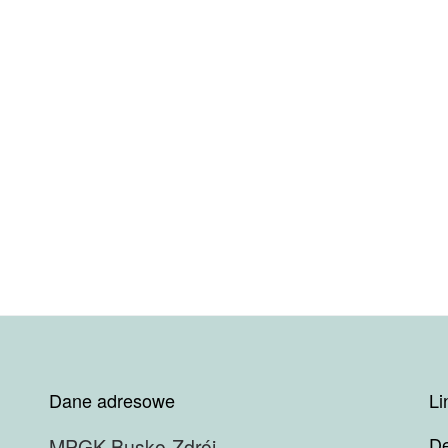
Dane adresowe
Li
De
MPGK Busko-Zdrój