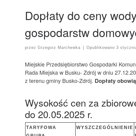
Dopłaty do ceny wody
gospodarstw domowyc
przez
Grzegorz Marchewka
|
Opublikowano
3 styczni
Miejskie Przedsiębiorstwo Gospodarki Komuna
Rada Miejska w Busku- Zdrój w dniu 27.12.2
z terenu gminy Busko-Zdrój.
Dopłaty obowiąz
Wysokość cen za zbiorowe
do 20.05.2025 r.
TARYFOWA
WYSZCZEGÓLNIENIE
GRUPA