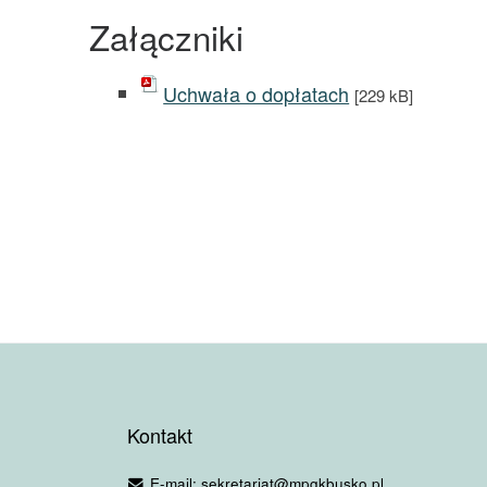
Załączniki
Uchwała o dopłatach
[229 kB]
Kontakt
E-mail: sekretariat@mpgkbusko.pl