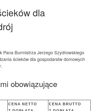
ścieków dla
rój
sek Pana Burmistrza Jerzego Szydłowskiego
wadzania ścieków dla gospodarstw domowych
r.
ami obowiązujące
CENA NETTO
CENA BRUTTO
Z DOPŁATĄ
Z DOPŁATĄ