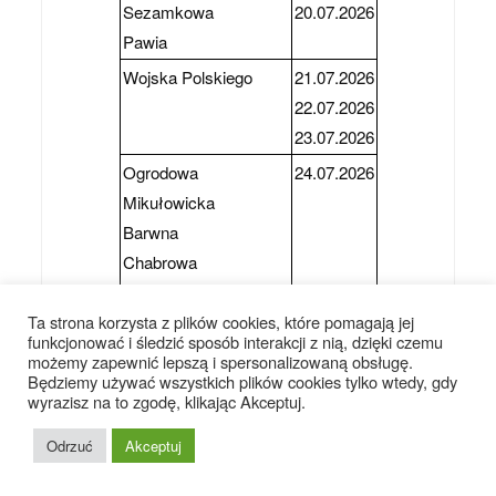
Sezamkowa
20.07.2026
Pawia
Wojska Polskiego
21.07.2026
22.07.2026
23.07.2026
Ogrodowa
24.07.2026
Mikułowicka
Barwna
Chabrowa
Podlesie
Ta strona korzysta z plików cookies, które pomagają jej
Szafirowa
funkcjonować i śledzić sposób interakcji z nią, dzięki czemu
Błękitna
możemy zapewnić lepszą i spersonalizowaną obsługę.
Będziemy używać wszystkich plików cookies tylko wtedy, gdy
Turkusowa
wyrazisz na to zgodę, klikając Akceptuj.
Partyzantów
27.07.2026
Odrzuć
Akceptuj
28.07.2026
Karmelowa
28.07.2026