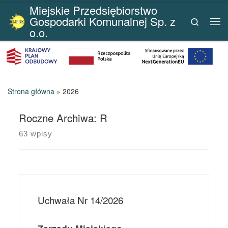
Miejskie Przedsiębiorstwo
Przejdź do treści
Gospodarki Komunalnej Sp. z
Search
Me
o.o.
Strona główna
»
2026
Roczne Archiwa:
R
63 wpisy
Uchwała Nr 14/2026