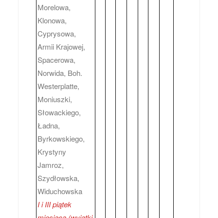
Morelowa,
Klonowa,
Cyprysowa,
Armii Krajowej,
Spacerowa,
Norwida, Boh.
Westerplatte,
Moniuszki,
Słowackiego,
Ładna,
Byrkowskiego,
Krystyny
Jamroz,
Szydłowska,
Widuchowska
I i III piątek
miesiąca (wyjątki