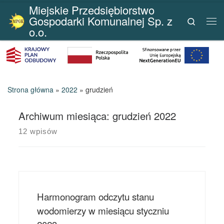
Miejskie Przedsiębiorstwo
Przejdź do treści
Gospodarki Komunalnej Sp. z
Search
Me
o.o.
Strona główna
»
2022
»
grudzień
Archiwum miesiąca:
grudzień 2022
12 wpisów
Harmonogram odczytu stanu
wodomierzy w miesiącu styczniu