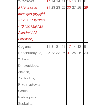
Wrzosowa
17
14
14
11
16
13
11
8
12
10
1
II i IV wtorek
31
28
28
25
30
27
25
29
26
24
2
miesiąca (wyjątki
– 17 i 31 Styczeń
/ 16 i 30 Maj / 29
Sierpień / 28
Grudzień)
Ceglana,
11
8
8
12
17
14
12
9
13
11
1
Rehabilitacyjna,
25
22
22
26
31
28
26
23
27
25
2
Witosa,
Dmowskiego,
Zielona,
Zachodnia,
Przemysłowa,
Grotta,
Parkingowa,
Spokojna,