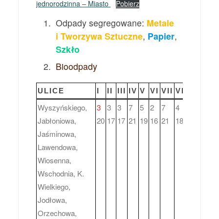
jednorodzinna – Miasto
Pobierz
Odpady segregowane:
Metale
i Tworzywa Sztuczne
,
Papier
,
Szkło
Bioodpady
ULICE
I
II
III
IV
V
VI
VII
VIII
IX
X
X
Wyszyńskiego,
3
3
3
7
5
2
7
4
1
6
3
Jabłoniowa,
20
17
17
21
19
16
21
18
15
20
1
Jaśminowa,
Lawendowa,
Wiosenna,
Wschodnia, K.
Wielkiego,
Jodłowa,
Orzechowa,