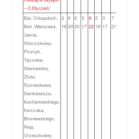
– 3 Styczeń)
Bat. Chłopskich,
2
6
6
3
8
5
3
7
4
2
6
Boh. Warszawy,
16
20
20
17
22
19
17
21
18
16
2
Jasna,
Storczykowa,
Promyk,
Tęczowa,
Siesławska,
Złota,
Rumiankowa,
Sienkiewicza,
Kochanowskiego,
Korczaka,
Broniewskiego,
Reja,
Orzeszkowej,