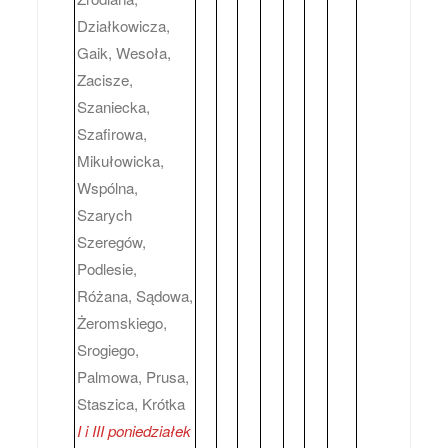
Działkowicza,
Gaik, Wesoła,
Zacisze,
Szaniecka,
Szafirowa,
Mikułowicka,
Wspólna,
Szarych
Szeregów,
Podlesie,
Różana, Sądowa,
Żeromskiego,
Srogiego,
Palmowa, Prusa,
Staszica, Krótka
I i III poniedziałek