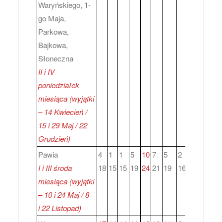
Waryńskiego, 1-
go Maja,
Parkowa,
Bajkowa,
Słoneczna
II i IV
poniedziałek
miesiąca (wyjątki
– 14 Kwiecień /
15 i 29 Maj / 22
Grudzień)
Pawia
4
1
1
5
10
7
5
2
6
4
8
I i III środa
18
15
15
19
24
21
19
16
20
18
2
miesiąca
(wyjątki
– 10 i 24 Maj / 8
i 22 Listopad)