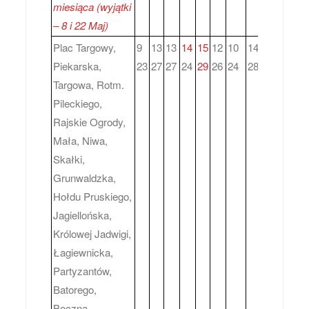
miesiąca (wyjątki
– 8 i 22 Maj)
Plac Targowy,
9
13
13
14
15
12
10
14
11
9
1
Piekarska,
23
27
27
24
29
26
24
28
25
23
2
Targowa, Rotm.
Pileckiego,
Rajskie Ogrody,
Mała, Niwa,
Skałki,
Grunwaldzka,
Hołdu Pruskiego,
Jagiellońska,
Królowej Jadwigi,
Łagiewnicka,
Partyzantów,
Batorego,
Boczna,