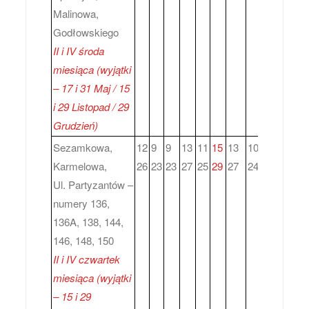
Malinowa,
Godłowskiego
II i IV środa
miesiąca (wyjątki
– 17 i 31 Maj / 15
i 29 Listopad / 29
Grudzień)
Sezamkowa,
12
9
9
13
11
15
13
10
14
12
9
Karmelowa,
26
23
23
27
25
29
27
24
28
26
2
Ul. Partyzantów –
numery 136,
136A, 138, 144,
146, 148, 150
II i IV czwartek
miesiąca (wyjątki
– 15 i 29