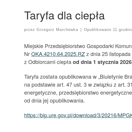
Taryfa dla ciepła
przez
Grzegorz Marchewka
|
Opublikowano
11 grudni
Miejskie Przedsiębiorstwo Gospodarki Komuna
Nr
OKA.4210.64.2025.RZ
z dnia 25 listopada
z Odbiorcami ciepła
od dnia 1 stycznia 2026
Taryfa została opublikowana w „Biuletynie B
na podstawie art. 47 ust. 3 w związku z art. 
energetyczne, przedsiębiorstwo energetyczne 
od dnia jej opublikowania.
https://bip.ure.gov.pl/download/3/20216/MP