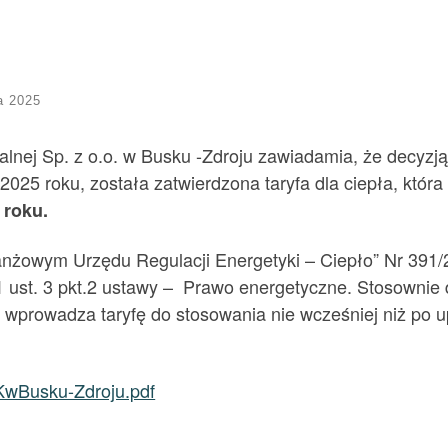
a 2025
lnej Sp. z o.o. w Busku -Zdroju zawiadamia, że decyzj
 2025 roku, została zatwierdzona taryfa dla ciepła, któr
 roku.
ranżowym Urzędu Regulacji Energetyki – Ciepło” Nr 391/
31 ust. 3 pkt.2 ustawy – Prawo energetyczne. Stosownie 
wprowadza taryfę do stosowania nie wcześniej niż po upł
GKwBusku-Zdroju.pdf