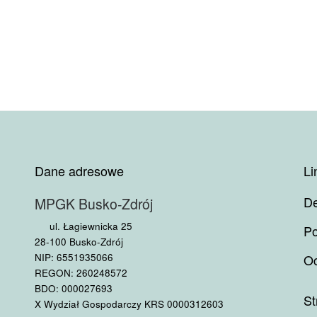
Dane adresowe
Li
De
MPGK Busko-Zdrój
ul. Łagiewnicka 25
Po
28-100 Busko-Zdrój
NIP: 6551935066
Oc
REGON: 260248572
BDO: 000027693
St
X Wydział Gospodarczy KRS 0000312603