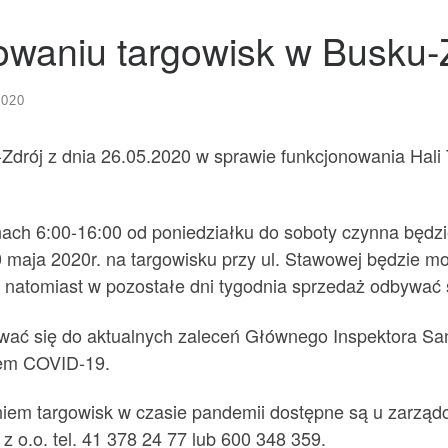
nowaniu targowisk w Busku-
2020
Zdrój z dnia 26.05.2020 w sprawie funkcjonowania Hali 
inach 6:00-16:00 od poniedziałku do soboty czynna będz
0 maja 2020r. na targowisku przy ul. Stawowej będzie m
 natomiast w pozostałe dni tygodnia sprzedaż odbywać
wać się do aktualnych zaleceń Głównego Inspektora San
sem COVID-19.
iem targowisk w czasie pandemii dostępne są u zarządcy
 o.o. tel. 41 378 24 77 lub 600 348 359.