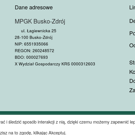
Dane adresowe
Li
De
MPGK Busko-Zdrój
ul. Łagiewnicka 25
Po
28-100 Busko-Zdrój
NIP: 6551935066
Oc
REGON: 260248572
BDO: 000027693
St
X Wydział Gospodarczy KRS 0000312603
Ko
Do
Za
 o.o.
– Wszelkie prawa zastrzeżone
ać i śledzić sposób interakcji z nią, dzięki czemu możemy zapewnić lep
sz na to zgodę, klikając Akceptuj.