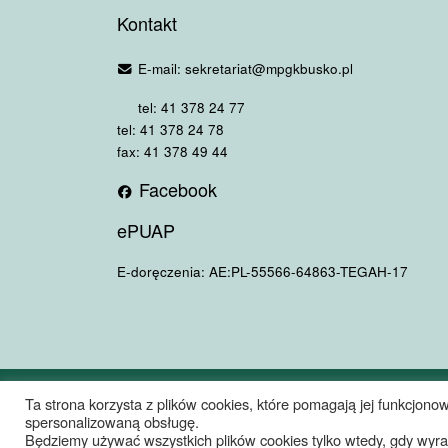
Kontakt
E-mail: sekretariat@mpgkbusko.pl
tel: 41 378 24 77
tel: 41 378 24 78
fax: 41 378 49 44
Facebook
ePUAP
E-doręczenia: AE:PL-55566-64863-TEGAH-17
© 2026
Miejskie Przedsiębiorstwo Gospodarki Komunalnej Sp. z
Ta strona korzysta z plików cookies, które pomagają jej funkcjonow
spersonalizowaną obsługę.
Oparte na
WP
– Zaprojektowano z
Motyw Customizr
Będziemy używać wszystkich plików cookies tylko wtedy, gdy wyrazi