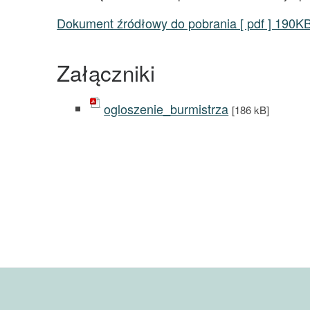
Dokument źródłowy do pobrania [ pdf ] 190K
Załączniki
ogloszenie_burmistrza
[186 kB]