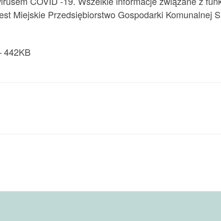
irusem COVID -19. Wszelkie informacje związane z fu
est Miejskie Przedsiębiorstwo Gospodarki Komunalnej Sp
 442KB