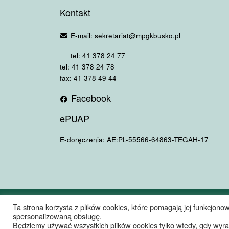
Kontakt
E-mail: sekretariat@mpgkbusko.pl
tel: 41 378 24 77
tel: 41 378 24 78
fax: 41 378 49 44
Facebook
ePUAP
E-doręczenia: AE:PL-55566-64863-TEGAH-17
© 2026
Miejskie Przedsiębiorstwo Gospodarki Komunalnej Sp. z
Ta strona korzysta z plików cookies, które pomagają jej funkcjonow
spersonalizowaną obsługę.
Oparte na
WP
– Zaprojektowano z
Motyw Customizr
Będziemy używać wszystkich plików cookies tylko wtedy, gdy wyrazi