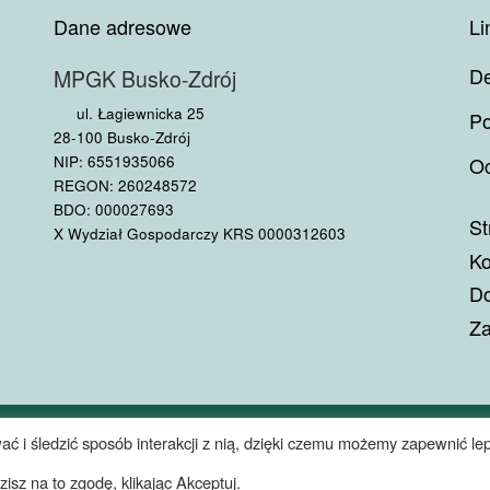
Dane adresowe
Li
De
MPGK Busko-Zdrój
ul. Łagiewnicka 25
Po
28-100 Busko-Zdrój
NIP: 6551935066
Oc
REGON: 260248572
BDO: 000027693
St
X Wydział Gospodarczy KRS 0000312603
Ko
Do
Za
 o.o.
– Wszelkie prawa zastrzeżone
ać i śledzić sposób interakcji z nią, dzięki czemu możemy zapewnić lep
sz na to zgodę, klikając Akceptuj.